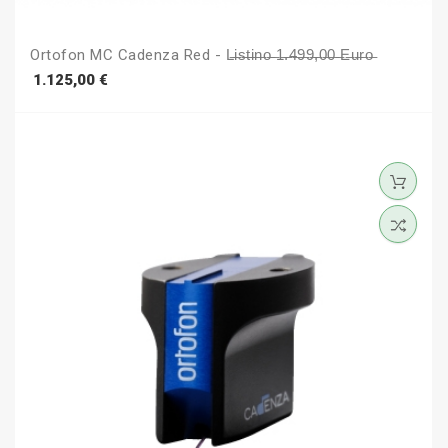
Ortofon MC Cadenza Red - L̶i̶s̶t̶i̶n̶o̶ ̶1̶.̶4̶9̶9̶,̶0̶0̶ ̶e̶u̶r̶o̶
Prezzo
1.125,00 €