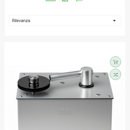

Rilevanza