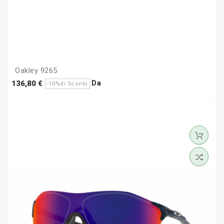
Oakley 9265
Prezzo
Prezzo
Da
136,80 €
-10%di Sconto
base