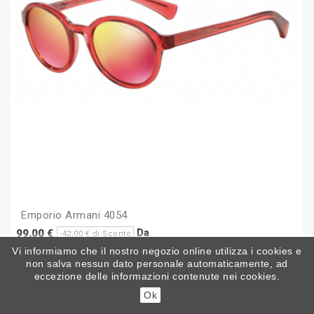
Emporio Armani 4054
Prezzo
Prezzo
Da
99,00 €
-42,00 € di Sconto
base
Vi informiamo che il nostro negozio online utilizza i cookies e
non salva nessun dato personale automaticamente, ad
eccezione delle informazioni contenute nei cookies.
Ok