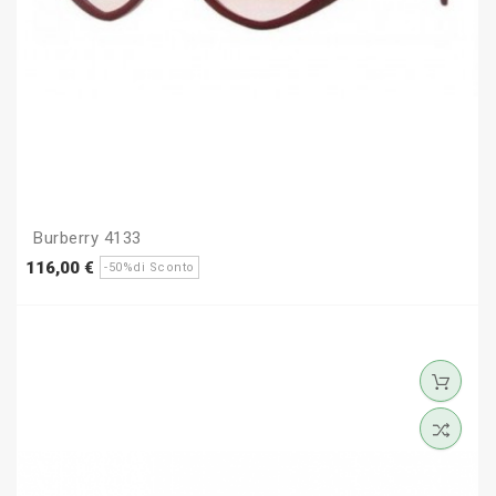
Burberry 4133
Prezzo
Prezzo
116,00 €
-50%di Sconto
base