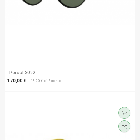
Persol 3092
Prezzo
Prezzo
170,00 €
-15,00 € di Sconto
base