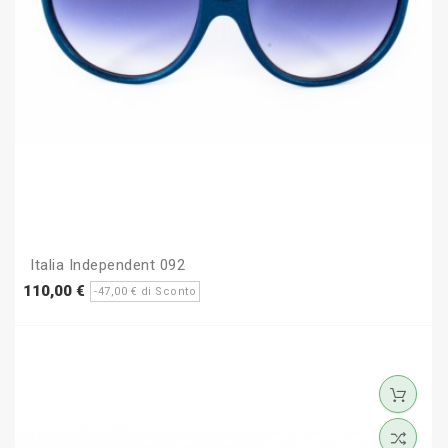
Italia Independent 092
Prezzo
Prezzo
110,00 €
-47,00 € di Sconto
base