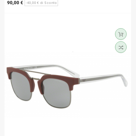
Prezzo
Prezzo
90,00 €
-40,00 € di Sconto
base