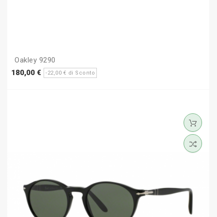
Oakley 9290
Prezzo
Prezzo
180,00 €
-22,00 € di Sconto
base