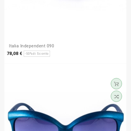
Italia Independent 090
Prezzo
Prezzo
78,08 €
-50%di Sconto
base