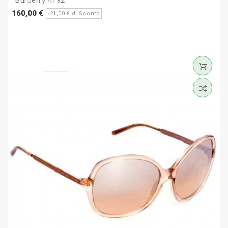
Prezzo
Prezzo
160,00 €
-21,00 € di Sconto
base