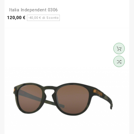
Italia Independent 0306
Prezzo
Prezzo
120,00 €
-40,00 € di Sconto
base