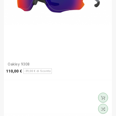
Oakley 9308
Prezzo
Prezzo
110,00 €
-39,00 € di Sconto
base