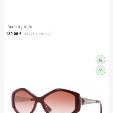
Burberry 4126
Prezzo
Prezzo
120,00 €
-55,00 € di Sconto
base