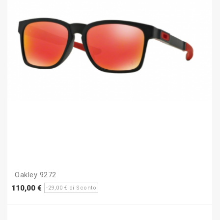
Oakley 9272
Prezzo
Prezzo
110,00 €
-29,00 € di Sconto
base