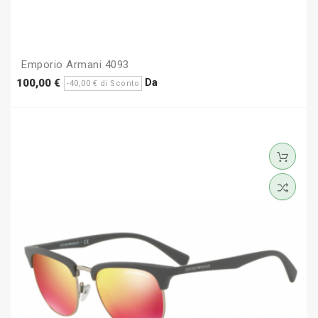
Emporio Armani 4093
Prezzo
Prezzo
Da
100,00 €
-40,00 € di Sconto
base