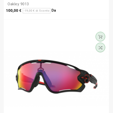
Oakley 9013
Prezzo
Prezzo
Da
100,00 €
-19,00 € di Sconto
base