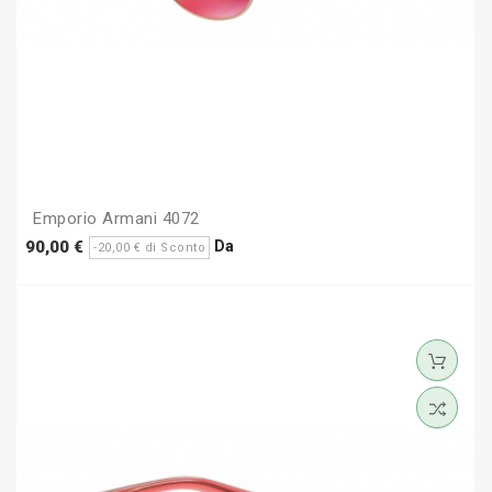
Emporio Armani 4072
Prezzo
Prezzo
Da
90,00 €
-20,00 € di Sconto
base