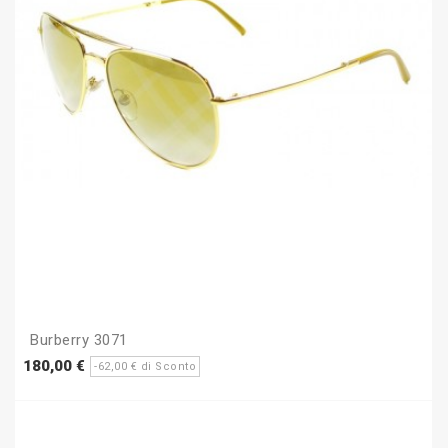
Burberry 3071
Prezzo
Prezzo
180,00 €
-62,00 € di Sconto
base