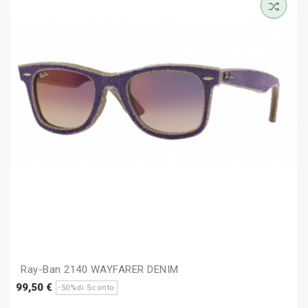
Ray-Ban 2140 WAYFARER DENIM
Prezzo
Prezzo
99,50 €
-50%di Sconto
base