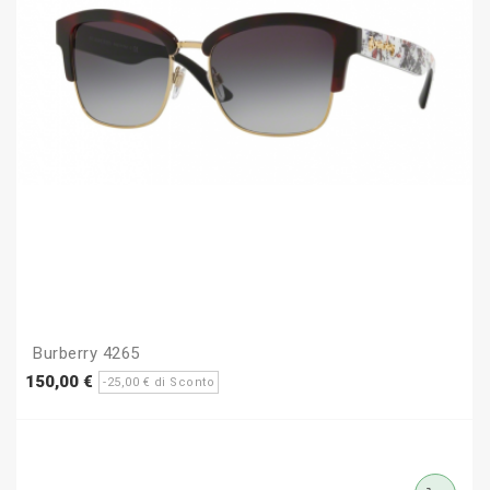
Burberry 4265
Prezzo
Prezzo
150,00 €
-25,00 € di Sconto
base