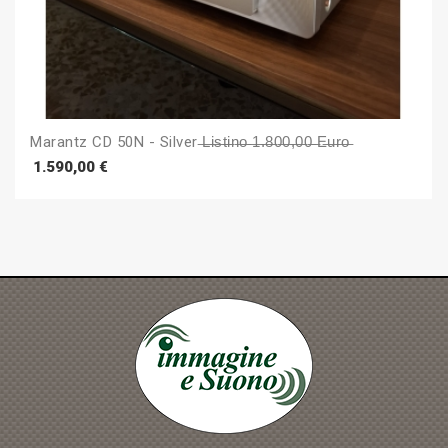
Marantz CD 50N - Silver ̶L̶i̶s̶t̶i̶n̶o̶ ̶1̶.̶8̶0̶0̶,̶0̶0̶ ̶e̶u̶r̶o̶
Prezzo
1.590,00 €