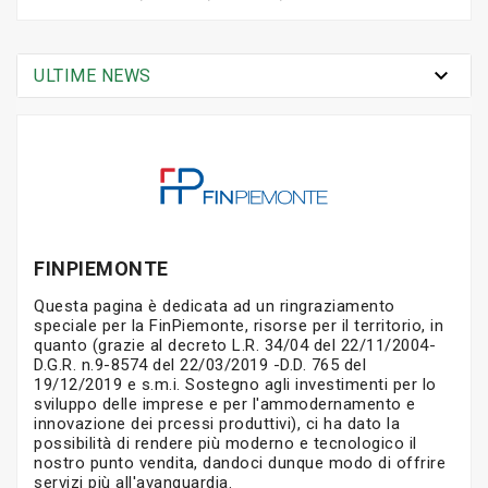

ULTIME NEWS
FINPIEMONTE
Questa pagina è dedicata ad un ringraziamento
speciale per la FinPiemonte, risorse per il territorio, in
quanto (grazie al decreto L.R. 34/04 del 22/11/2004-
D.G.R. n.9-8574 del 22/03/2019 -D.D. 765 del
19/12/2019 e s.m.i. Sostegno agli investimenti per lo
sviluppo delle imprese e per l'ammodernamento e
innovazione dei prcessi produttivi), ci ha dato la
possibilità di rendere più moderno e tecnologico il
nostro punto vendita, dandoci dunque modo di offrire
servizi più all'avanguardia.