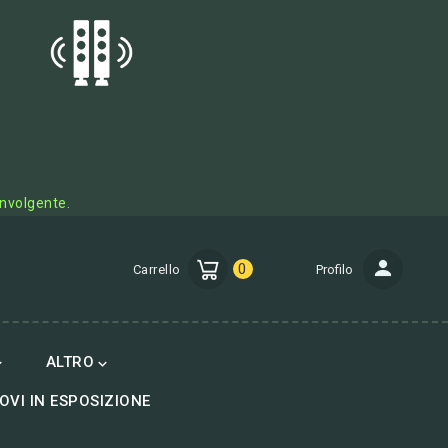
involgente.
0
Carrello
Profilo
ALTRO


OVI IN ESPOSIZIONE