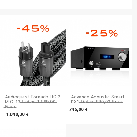
Audioquest Tornado HC 2
Advance Acoustic Smart
M C-13 ̶l̶i̶s̶t̶i̶n̶o̶ ̶1̶.̶8̶9̶9̶,̶0̶0̶
DX1 ̶L̶i̶s̶t̶i̶n̶o̶ ̶9̶9̶0̶,̶0̶0̶ ̶e̶u̶r̶o̶
̶e̶u̶r̶o̶
Prezzo
745,00 €
Prezzo
1.040,00 €