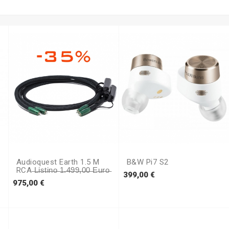
Audioquest Earth 1.5 M
B&W Pi7 S2
RCA ̶l̶i̶s̶t̶i̶n̶o̶ ̶1̶.̶4̶9̶9̶,̶0̶0̶ ̶e̶u̶r̶o̶
Prezzo
399,00 €
Prezzo
975,00 €