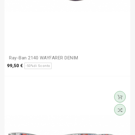
Ray-Ban 2140 WAYFARER DENIM
Prezzo
Prezzo
99,50 €
-50%di Sconto
base