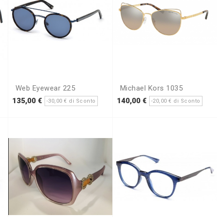
Web Eyewear 225
Michael Kors 1035
rezzo
Prezzo
Prezzo
Prezzo
Pre
135,00 €
140,00 €
-30,00 € di Sconto
-20,00 € di Sconto
base
base