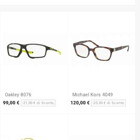
Oakley 8076
Michael Kors 4049
zo
Prezzo
Prezzo
Prezzo
Prezz
99,00 €
120,00 €
-21,00 € di Sconto
-25,00 € di Sconto
base
base