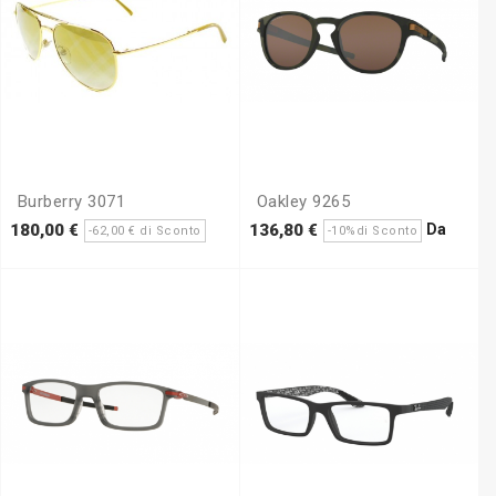
Burberry 3071
Oakley 9265
zzo
Prezzo
Prezzo
Prezzo
Prezz
Da
180,00 €
136,80 €
-62,00 € di Sconto
-10%di Sconto
base
base