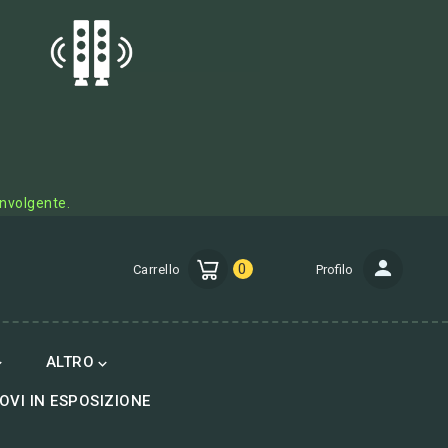
involgente.
0
Carrello
Profilo
ALTRO


OVI IN ESPOSIZIONE