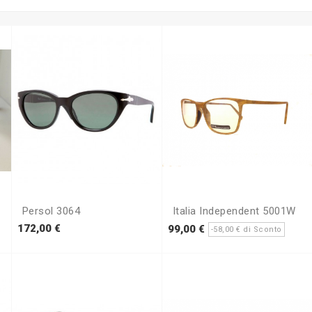
Persol 3064
Italia Independent 5001W
Prezzo
Prezzo
Prez
172,00 €
99,00 €
-58,00 € di Sconto
base