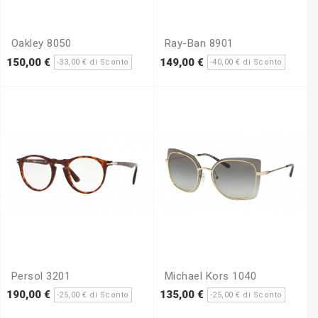
Oakley 8050
Ray-Ban 8901
Prezzo
Prezzo
Prezzo
Prezz
150,00 €
149,00 €
-33,00 € di Sconto
-40,00 € di Sconto
base
base
Persol 3201
Michael Kors 1040
Prezzo
Prezzo
Prezzo
Prezz
190,00 €
135,00 €
-25,00 € di Sconto
-25,00 € di Sconto
base
base