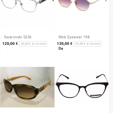
Swarovski 5256
Web Eyewear 198
zzo
Prezzo
Prezzo
Prezzo
120,00 €
130,00 €
-35,00 € di Sconto
-35,00 € di Sconto
base
base
Prezzo
Da