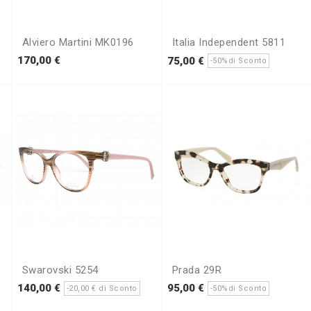
Alviero Martini MK0196
Italia Independent 5811
o
Prezzo
Prezzo
Prezzo
170,00 €
75,00 €
-50%di Sconto
base
Swarovski 5254
Prada 29R
rezzo
Prezzo
Prezzo
Prezzo
Prezzo
140,00 €
95,00 €
-20,00 € di Sconto
-50%di Sconto
base
base