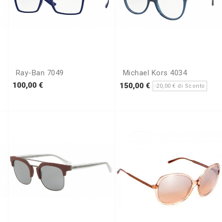
Ray-Ban 7049
Michael Kors 4034
ezzo
Prezzo
Prezzo
Pre
100,00 €
150,00 €
-20,00 € di Sconto
base