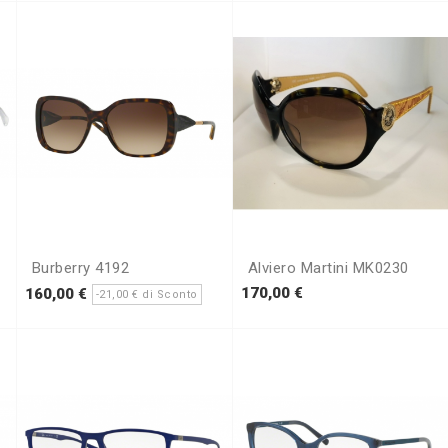
Burberry 4192
Alviero Martini MK0230
ezzo
Prezzo
Prezzo
Prezzo
170,00 €
160,00 €
-21,00 € di Sconto
base