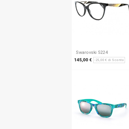
Swarovski 5224
Prezzo
P
145,00 €
-25,00 € di Sconto
base