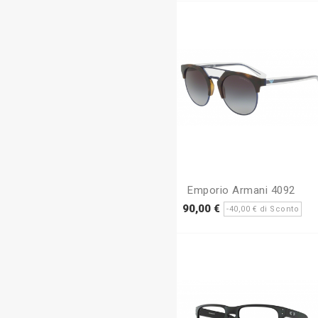
Emporio Armani 4092
Prezzo
Pr
90,00 €
-40,00 € di Sconto
base