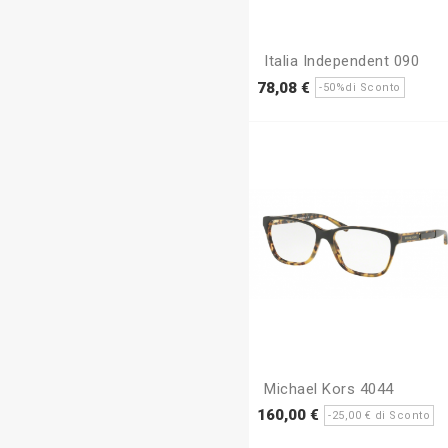
Italia Independent 090
Prezzo
Prezz
78,08 €
-50%di Sconto
base
Michael Kors 4044
Prezzo
P
160,00 €
-25,00 € di Sconto
base