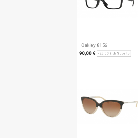
Oakley 8156
Prezzo
Pr
90,00 €
-23,00 € di Sconto
base