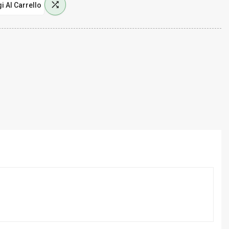

i Al Carrello