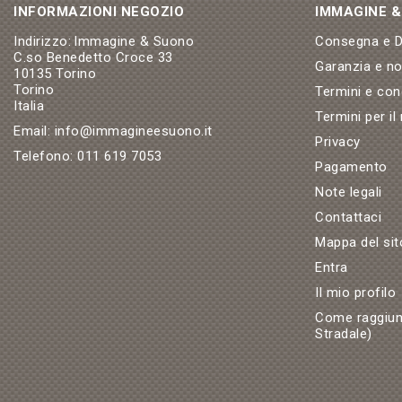
INFORMAZIONI NEGOZIO
IMMAGINE 
Indirizzo:
Immagine & Suono
Consegna e Di
C.so Benedetto Croce 33
Garanzia e n
10135 Torino
Torino
Termini e con
Italia
Termini per il
Email:
info@immagineesuono.it
Privacy
Telefono:
011 619 7053
Pagamento
Note legali
Contattaci
Mappa del sit
Entra
Il mio profilo
Come raggiun
Stradale)