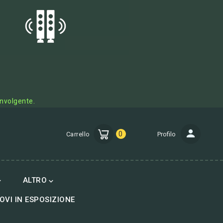
involgente.
0
Carrello
Profilo
ALTRO


OVI IN ESPOSIZIONE