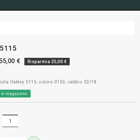
 5115
55,00 €
Risparmia 25,00 €
ista Oakley 5115, colore 0153, calibro 53/18
li in magazzino