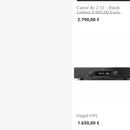
Canor AI 2.10 - Black
̶l̶i̶s̶t̶i̶n̶o̶ ̶3̶.̶9̶0̶0̶,̶0̶0̶ ̶e̶u̶r̶o̶ ̶
Prezzo
2.790,00 €
Hegel H95
Prezzo
1.650,00 €