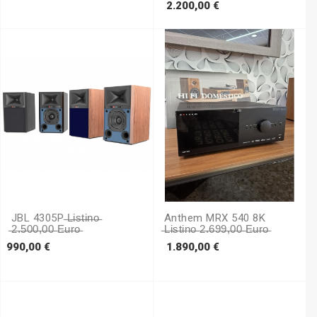
Prezzo
2.200,00 €
JBL 4305P ̶L̶i̶s̶t̶i̶n̶o̶
Anthem MRX 540 8K
̶2̶.̶5̶0̶0̶,̶0̶0̶ ̶e̶u̶r̶o̶
̶L̶i̶s̶t̶i̶n̶o̶ ̶2̶.̶6̶9̶9̶,̶0̶0̶ ̶e̶u̶r̶o̶
Prezzo
Prezzo
990,00 €
1.890,00 €