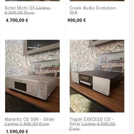
Rotel Michi Q5 ̶L̶i̶s̶t̶i̶n̶o̶
Creek Audio Evolution
̶6̶.̶0̶0̶0̶,̶0̶0̶ ̶e̶u̶r̶o̶
50A
Prezzo
Prezzo
4.700,00 €
900,00 €
Marantz CD 50N - Silver
Trigon EXXCEED CD -
̶L̶i̶s̶t̶i̶n̶o̶ ̶1̶.̶8̶0̶0̶,̶0̶0̶ ̶e̶u̶r̶o̶
Silver ̶L̶i̶s̶t̶i̶n̶o̶ ̶4̶.̶5̶0̶0̶,̶0̶0̶
̶e̶u̶r̶o̶
Prezzo
1.590,00 €