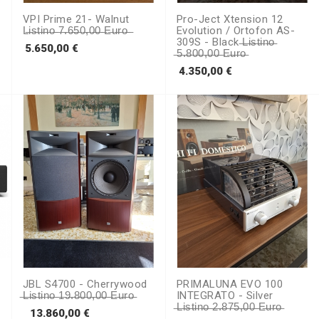
VPI Prime 21- Walnut
Pro-Ject Xtension 12
L̶i̶s̶t̶i̶n̶o̶ ̶7̶.̶6̶5̶0̶,̶0̶0̶ ̶e̶u̶r̶o̶ ̶
Evolution / Ortofon AS-
309S - Black ̶l̶i̶s̶t̶i̶n̶o̶
Prezzo
5.650,00 €
̶5̶.̶8̶0̶0̶,̶0̶0̶ ̶e̶u̶r̶o̶
Prezzo
4.350,00 €
JBL S4700 - Cherrywood
PRIMALUNA EVO 100
̶L̶i̶s̶t̶i̶n̶o̶ ̶1̶9̶.̶8̶0̶0̶,̶0̶0̶ ̶e̶u̶r̶o̶
INTEGRATO - Silver
̶L̶i̶s̶t̶i̶n̶o̶ ̶2̶.̶8̶7̶5̶,̶0̶0̶ ̶e̶u̶r̶o̶
Prezzo
13.860,00 €