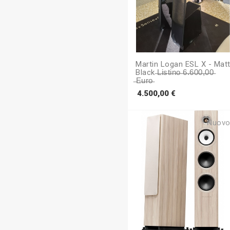
Martin Logan ESL X - Mat
Black ̶L̶i̶s̶t̶i̶n̶o̶ ̶6̶.̶6̶0̶0̶,̶0̶0̶
̶e̶u̶r̶o̶
Prezzo
4.500,00 €
Nuov