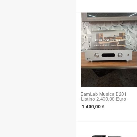
EamLab Musica D201
̶L̶i̶s̶t̶i̶n̶o̶ ̶2̶.̶4̶0̶0̶,̶0̶0̶ ̶e̶u̶r̶o̶
Prezzo
1.400,00 €