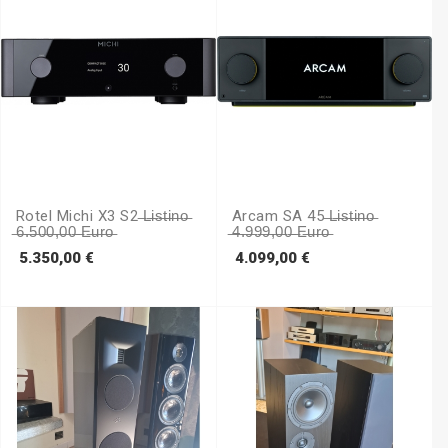
Rotel Michi X3 S2 ̶L̶i̶s̶t̶i̶n̶o̶
Arcam SA 45 ̶L̶i̶s̶t̶i̶n̶o̶
̶6̶.̶5̶0̶0̶,̶0̶0̶ ̶e̶u̶r̶o̶
̶4̶.̶9̶9̶9̶,̶0̶0̶ ̶e̶u̶r̶o̶
Prezzo
Prezzo
5.350,00 €
4.099,00 €