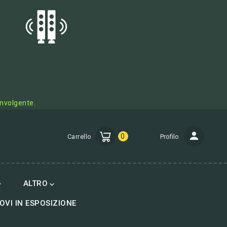
involgente.
0
Carrello
Profilo
ALTRO


OVI IN ESPOSIZIONE