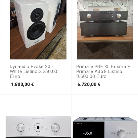
Dynaudio Evoke 20 -
Primare PRE 35 Prisma +
White ̶L̶i̶s̶t̶i̶n̶o̶ ̶2̶.̶2̶5̶0̶,̶0̶0̶
Primare A35.8 ̶L̶i̶s̶t̶i̶n̶o̶
̶e̶u̶r̶o̶
̶9̶.̶6̶0̶0̶,̶0̶0̶ ̶e̶u̶r̶o̶
Prezzo
Prezzo
1.800,00 €
6.720,00 €