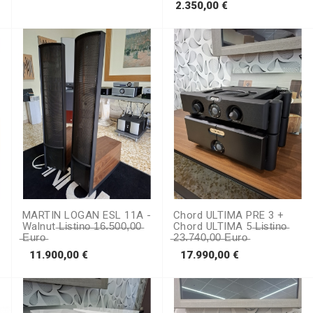
Prezzo
2.350,00 €
MARTIN LOGAN ESL 11A -
Chord ULTIMA PRE 3 +
Walnut ̶L̶i̶s̶t̶i̶n̶o̶ ̶1̶6̶.̶5̶0̶0̶,̶0̶0̶
Chord ULTIMA 5 ̶L̶i̶s̶t̶i̶n̶o̶
̶e̶u̶r̶o̶
̶2̶3̶.̶7̶4̶0̶,̶0̶0̶ ̶e̶u̶r̶o̶
Prezzo
Prezzo
11.900,00 €
17.990,00 €