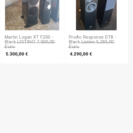
Martin Logan XT F200 -
ProAc Response DT8 -
Black ̶L̶I̶S̶T̶I̶N̶O̶ ̶7̶.̶5̶0̶0̶,̶0̶0̶
Black ̶L̶i̶s̶t̶i̶n̶o̶ ̶5̶.̶2̶6̶5̶,̶0̶0̶
̶e̶u̶r̶o̶
̶e̶u̶r̶o̶
Prezzo
Prezzo
5.300,00 €
4.290,00 €