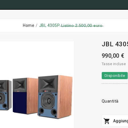
Home
JBL 4305P ̶L̶i̶s̶t̶i̶n̶o̶ ̶2̶.̶5̶0̶0̶,̶0̶0̶ ̶e̶u̶r̶o̶
JBL 4305P ̶L
990,00 €
Tasse incluse
Disponibile
Quantità

Aggiung