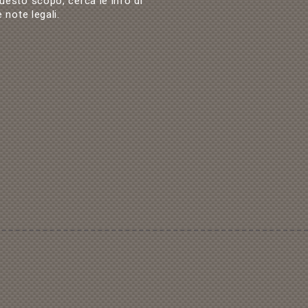
esto scopo, cerca le info di
 note legali.