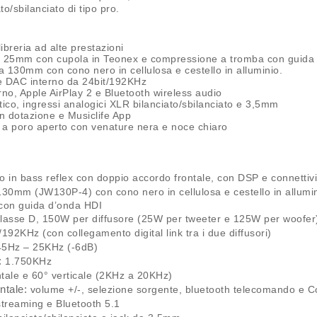
o/sbilanciato di tipo pro.
libreria ad alte prestazioni
 25mm con cupola in Teonex e compressione a tromba con guida
130mm con cono nero in cellulosa e cestello in alluminio.
e DAC interno da 24bit/192KHz
o, Apple AirPlay 2 e Bluetooth wireless audio
ttico, ingressi analogici XLR bilanciato/sbilanciato e 3,5mm
n dotazione e Musiclife App
e a poro aperto con venature nera e noce chiaro
o in bass reflex con doppio accordo frontale, con DSP e connettivit
30mm (JW130P-4) con cono nero in cellulosa e cestello in allum
con guida d’onda HDI
lasse D, 150W per diffusore (25W per tweeter e 125W per woofer
192KHz (con collegamento digital link tra i due diffusori)
5Hz – 25KHz (-6dB)
:
1.750KHz
tale e 60° verticale (2KHz a 20KHz)
ntale:
volume +/-, selezione sorgente, bluetooth telecomando e 
treaming e Bluetooth 5.1