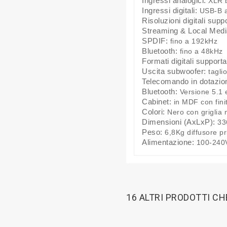
Ingressi analogici:
XLR b
Ingressi digitali:
USB-B as
Risoluzioni digitali supp
Streaming & Local Medi
SPDIF:
fino a 192kHz
Bluetooth:
fino a 48kHz
Formati digitali supporta
Uscita subwoofer:
tagli
Telecomando in dotazio
Bluetooth:
Versione 5.1 e
Cabinet:
in MDF con fini
Colori:
Nero con griglia 
Dimensioni (AxLxP):
33
Peso:
6,8Kg diffusore pr
Alimentazione:
100-240V
16 ALTRI PRODOTTI C