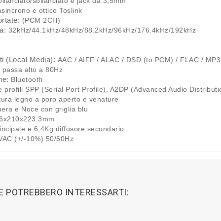
ilanciato/sbilanciato e jack da 3,5mm
incrono e ottico Toslink
ortate:
(PCM 2CH)
a:
32kHz/44.1kHz/48kHz/88.2kHz/96kHz/176.4kHz/192kHz
ti (Local Media):
AAC / AIFF / ALAC / DSD (to PCM) / FLAC / MP
o passa alto a 80Hz
ne:
Bluetooth
 profili SPP (Serial Port Profile), A2DP (Advanced Audio Distribut
tura legno a poro aperto e venature
nera e Noce con griglia blu
6x210x223.3mm
incipale e 6,4Kg diffusore secondario
AC (+/-10%) 50/60Hz
HE POTREBBERO INTERESSARTI: