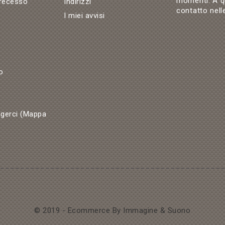
momenti. A qu
 recesso
Indirizzi
contatto nelle
I miei avvisi
o
gerci (Mappa
© 2019 - Ecommerce By Immagine & Suono