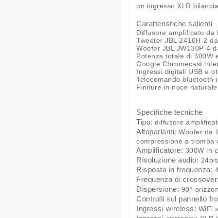
un ingresso XLR bilanciat
Caratteristiche salienti
Diffusore amplificato da 
Tweeter JBL 2410H-2 da
Woofer JBL JW130P-4 da 
Potenza totale di 300W 
Google Chromecast intern
Ingressi digitali USB e o
Telecomando bluetooth i
Finiture in noce natural
Specifiche tecniche
Tipo:
diffusore amplificat
Altoparlanti:
Woofer da 1
compressione a tromba 
Amplificatore:
300W in c
Risoluzione audio:
24bit/
Risposta in frequenza:
4
Frequenza di crossover
Dispersione:
90° orizzon
Controlli sul pannello fro
Ingressi wireless:
WiFi s