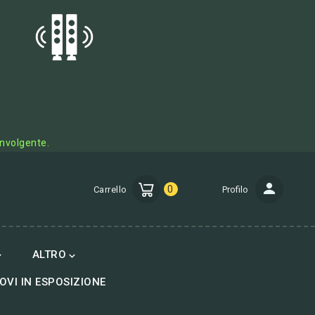
involgente.
0
Carrello
Profilo
ALTRO


OVI IN ESPOSIZIONE