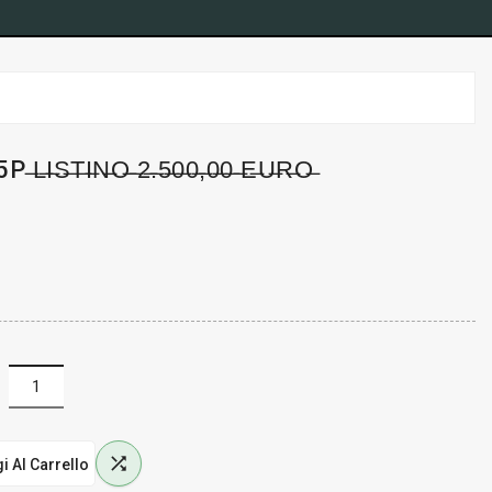
̶I̶S̶T̶I̶N̶O̶ ̶2̶.̶5̶0̶0̶,̶0̶0̶ ̶E̶U̶R̶O̶

i Al Carrello