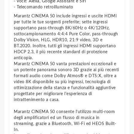
- Voce: Alexa, Google Assistant e Siri
- Telecomando retroilluminato
Marantz CINEMA 50 include ingressi e uscite HDMI
per tutte le tue sorgenti preferite; sette ingressi
supportano pass-through 8K/60Hz o 4K/120Hz,
sottocampionamento 4:4:4 Pure Color, pass-through
Dolby Vision, HLG, HDR10, 21:9 video, 3D e
BT.2020. Inoltre, tutti gli ingressi HDMI supportano
HDCP 2.3, il più recente standard di protezione
anticopia.
Marantz CINEMA 50 vanta prestazioni eccezionali e
un potente panorama sonoro 3D grazie ai più recenti
formati audio come Dolby Atmos® e DTS:X, oltre a
video 8K disponibile su più ingressi, tecnologia di
ottimizzazione della stanza e funzionalità aggiuntive
progettate per migliorare l'esperienza di
intrattenimento a casa.
Marantz CINEMA 50 consente l’utilizzo multi-room
degli amplificatori ed un flusso di musica in
streaming, grazie a Bluetooth, Wi-Fi ed HEOS Built-
In.