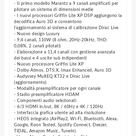
- Il primo modello Marantz a 9 canali amplificati per
pilotare un sistema di dimensioni medie
- I nuovi processori Griffin Lite XP DSP aggiungono la
decodifica Auro 3D e consentono
l’aggiornamento al sistema di calibrazione Dirac Live
- Nuovo design Luxury
- 9,4 canali, 110W (8 ohm, 20Hz-20kHz, THD:
0,08%, 2 canali pilotati)
- Elaborazione a 11,4 canali con gestione avanzata
dei bassi e 4 uscite sub indipendenti
- Nuovo processore Griffin Lite XP
- Dolby Atmos, DTS:X, Imax Enhanced, Auro 3D
- Audyssey MultEQ XT32 e Dirac Live
(aggiornamento)
- Modalità preamplificatore per ogni canale
- Stadio preamplificatore HDAM
- Componenti audio selezionati
- 6/3 HDMI in/out, 8K / 60Hz e 4K / 120Hz
- Interfaccia grafica utente ad alta risoluzione
- HEOS integrato (AirPlay2, Wi-Fi, Bluetooth, Alexa,
Google, Roon Tested, Spotify Connect, Deezer,
TIDAL, Amazon Music, TuneIn)