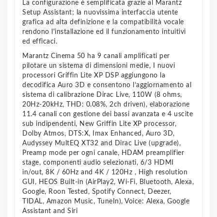
La configurazione è semplificata grazie al Marantz
Setup Assistant; la nuovissima interfaccia utente
grafica ad alta definizione e la compatibilità vocale
rendono l'installazione ed il funzionamento intuitivi
ed efficaci.
Marantz Cinema 50 ha 9 canali amplificati per
pilotare un sistema di dimensioni medie, I nuovi
processori Griffin Lite XP DSP aggiungono la
decodifica Auro 3D e consentono l’aggiornamento al
sistema di calibrazione Dirac Live, 110W (8 ohms,
20Hz-20kHz, THD: 0.08%, 2ch driven), elaborazione
11.4 canali con gestione dei bassi avanzata e 4 uscite
sub indipendenti, New Griffin Lite XP processor,
Dolby Atmos, DTS:X, Imax Enhanced, Auro 3D,
Audyssey MultEQ XT32 and Dirac Live (upgrade),
Preamp mode per ogni canale, HDAM preamplifier
stage, componenti audio selezionati, 6/3 HDMI
in/out, 8K / 60Hz and 4K / 120Hz , High resolution
GUI, HEOS Built-in (AirPlay2, Wi-Fi, Bluetooth, Alexa,
Google, Roon Tested, Spotify Connect, Deezer,
TIDAL, Amazon Music, TuneIn), Voice: Alexa, Google
Assistant and Siri