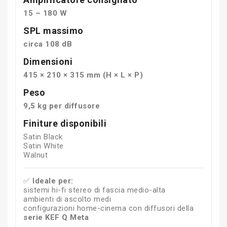
15 – 180 W
SPL massimo
circa 108 dB
Dimensioni
415 × 210 × 315 mm (H × L × P)
Peso
9,5 kg per diffusore
Finiture disponibili
Satin Black
Satin White
Walnut
✅
Ideale per:
sistemi hi-fi stereo di fascia medio-alta
ambienti di ascolto medi
configurazioni home-cinema con diffusori della
serie KEF Q Meta