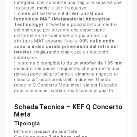
categoria, che consente una migliore separazione
tra basse, medie e alte frequenze.
Il cuore del sistema è il
driver Uni-Q con
tecnologia MAT (Metamaterial Absorption
Technology)
: il tweeter è posizionato al centro
del midrange per ottenere una dispersione
uniforme e una scena sonora più ampia. La
struttura MAT assorbe fino al
99% delle onde
sonore indesiderate provenienti dal retro del
tweeter
, migliorando chiarezza e riducendo
distorsioni.
Il sistema è completato da un
woofer da 165 mm
dedicato alle basse frequenze, che permette una
riproduzione più profonda e dinamica rispetto ai
classici diffusori bookshelf a due vie. Questo
rende le Q Concerto Meta ideali sia per l’ascolto
musicale sia per sistemi multicanale di qualità.
Scheda Tecnica – KEF Q Concerto
Meta
Tipologia
Diffusori
passivi da scaffale
Configurazione
3 vie bass-reflex