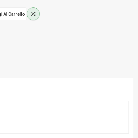

i Al Carrello