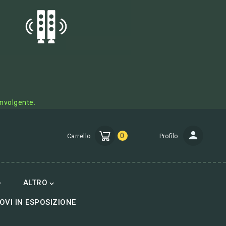
involgente.
0
Carrello
Profilo
ALTRO


OVI IN ESPOSIZIONE