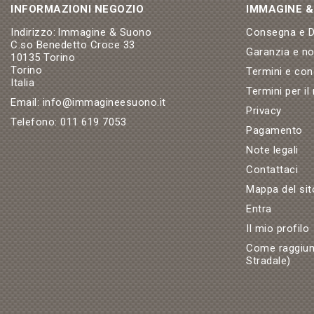
INFORMAZIONI NEGOZIO
IMMAGINE 
Indirizzo:
Immagine & Suono
Consegna e Di
C.so Benedetto Croce 33
Garanzia e n
10135 Torino
Torino
Termini e con
Italia
Termini per il
Email:
info@immagineesuono.it
Privacy
Telefono:
011 619 7053
Pagamento
Note legali
Contattaci
Mappa del sit
Entra
Il mio profilo
Come raggiun
Stradale)