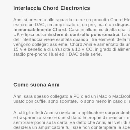
Interfaccia Chord Electronics
Anni si presenta allo sguardo come un prodotto Chord Ele
essere un DAC, un amplificatore, un pre, ma è un
disposi
immancabilmente Chord
. Case in alluminio di alta quali
UK e tipici pulsanti/
sfere di controllo policromatici
. La s
dell’interfaccia viene esaltata quando i tre elementi della 
vengono collegati assieme. Chord Anni è alimentato da u
15 V e beneficia di un’uscita a 12 V CC, in grado di alimen
stadio pre-phono Huei ed il DAC della serie.
Come suona Anni
Anni sarà spesso collegato a PC o ad un iMac o MacBook, 
usato con cuffie, sono scontate, lo sono meno in caso di
A tutti gli effetti Anni si rivela un amplificatore sorpren
e trasparenza sonore che sfidano le proprie dimensioni. s
sembrare pochi sulla carta, va detto che Anni, ai livelli d
desidera un amplificatore full size non contemplerà la scelt