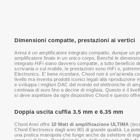
Dimensioni compatte, prestazioni ai vertici
Annui è un amplificatore integrato compatto, dunque un p
amplificatore finale in un unico corpo. Benché le dimension
integrato HiFi siano davvero compatte, a tutto beneficio de
scrivania o sul mobile, le prestazioni sono HiFi o, potre
Electronics. E’ bene ricordare, Chord non è un’azienda 
livello ma inventa prodotti iconici legati alla riproduzione 
e sviluppa i migliori DAC del mondo ed elettroniche di amp
centinaia di euro fino a decine di migliaia. Questo è il livel
si deve aspettare da ogni dispositivo Chord e questo offre
Doppia uscita cuffia 3.5 mm e 6.35 mm
Chord Anni offre
10 Watt di amplificazione ULTIMA
(tecn
Chord Electronics dagli anni 80) di grande qualità. La pot
una pratica manopola che funge anche da selettore di ing