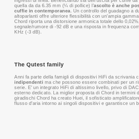
ingressi di linea. Beneficiando sia dell’uscita per cuffie d
quella da da 6.35 mm (¼ di pollice) l’
ascolto è anche pos
cuffie in contemporanea
. Un controllo del guadagno a du
altoparlanti offre ulteriore flessibilità con un’ampia gamm
Chord riporta una distorsione armonica totale dello 0,02%
segnale/rumore di -92 dB e una risposta in frequenza co
KHz (-3 dB).
The Qutest family
Anni fa parte della famigli di dispositivi HiFi da scrivan
indipendenti
ma che possono essere combinati per un ri
serie. E’ un integrato HiFi di altissimo livello, privo di D
esterno dedicato. La miglior proposta di Chord in termini
giradischi Chord ha creato Huei, il sofisticato amplifica
flusso d’aria intorno ai singoli dispositivi e garantisce un 