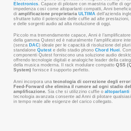
Electronics
. Capace di pilotare con maestria cuffie di ogni
impedenza così come altoparlanti compatti, Anni beneficia
di
amplificazione proprietaria
ULTIMA
dell’azienda ingl
sfruttare tutto il potenziale delle cuffie ad alte prestazion
e delle sorgenti audio ad alta risoluzione di oggi.
Piccolo ma tremendamente capace, Anni è l’amplificatore
della gamma Qutest ed è naturalmente l’amplificatore inte
(senza
DAC
) ideale per le capacità di risoluzione del pl
standalone
Qutest
e dello stadio phono
Chord Huei
. Com
componenti Qutest forniscono una soluzione audio desktop
offrendo tecnologie digitali e analogiche leader della categ
della musica moderna. Il rack modulare compatto
QSS (Q
System)
fornisce il supporto perfetto.
Anni incorpora una
tecnologia di correzione degli error
Feed-Forward che elimina il rumore ad ogni stadio de
amplificazione.
Sia che si utilizzino cuffie o
altoparlanti
tecnologia avanzata consente ad Anni di pilotare qualsias
in tempo reale alle esigenze del carico collegato.