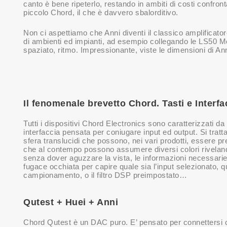
canto è bene ripeterlo, restando in ambiti di costi confron
piccolo Chord, il che è davvero sbalorditivo.
Non ci aspettiamo che Anni diventi il classico amplificatore 
di ambienti ed impianti, ad esempio collegando le LS50 Me
spaziato, ritmo. Impressionante, viste le dimensioni di Ann
Il fenomenale brevetto Chord. Tasti e Interfa
Tutti i dispositivi Chord Electronics sono caratterizzati da
interfaccia pensata per coniugare input ed output. Si tratt
sfera translucidi che possono, nei vari prodotti, essere pr
che al contempo possono assumere diversi colori riveland
senza dover aguzzare la vista, le informazioni necessari
fugace occhiata per capire quale sia l’input selezionato, q
campionamento, o il filtro DSP preimpostato…
Qutest + Huei + Anni
Chord Qutest è un DAC puro. E’ pensato per connettersi 