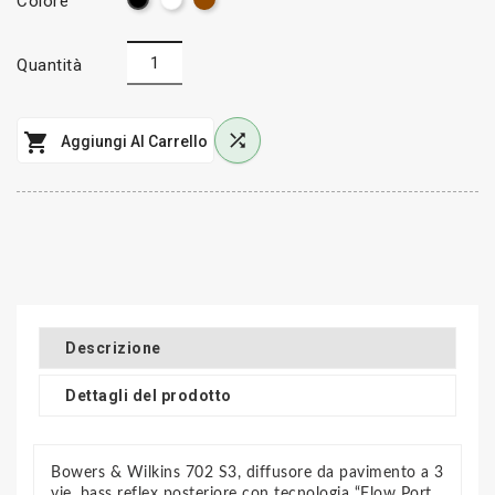
Colore
Quantità


Aggiungi Al Carrello
Descrizione
Dettagli del prodotto
Bowers & Wilkins 702 S3, diffusore da pavimento a 3
vie, bass reflex posteriore con tecnologia “Flow Port