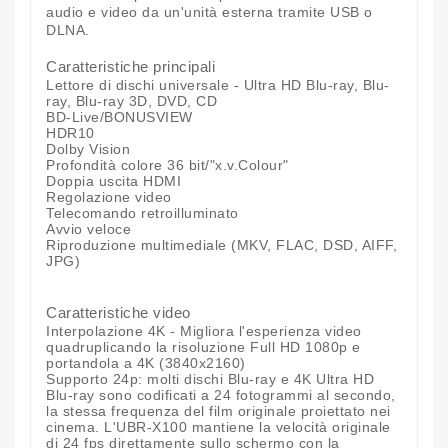
audio e video da un'unità esterna tramite USB o
DLNA.
Caratteristiche principali
Lettore di dischi universale - Ultra HD Blu-ray, Blu-
ray, Blu-ray 3D, DVD, CD
BD-Live/BONUSVIEW
HDR10
Dolby Vision
Profondità colore 36 bit/"x.v.Colour"
Doppia uscita HDMI
Regolazione video
Telecomando retroilluminato
Avvio veloce
Riproduzione multimediale (MKV, FLAC, DSD, AIFF,
JPG)
Caratteristiche video
Interpolazione 4K - Migliora l'esperienza video
quadruplicando la risoluzione Full HD 1080p e
portandola a 4K (3840x2160)
Supporto 24p: molti dischi Blu-ray e 4K Ultra HD
Blu-ray sono codificati a 24 fotogrammi al secondo,
la stessa frequenza del film originale proiettato nei
cinema. L'UBR-X100 mantiene la velocità originale
di 24 fps direttamente sullo schermo con la