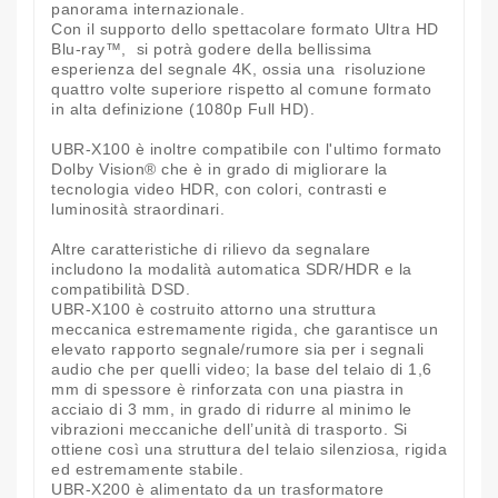
panorama internazionale.
Con il supporto dello spettacolare formato Ultra HD
Blu-ray™, si potrà godere della bellissima
esperienza del segnale 4K, ossia una risoluzione
quattro volte superiore rispetto al comune formato
in alta definizione (1080p Full HD).
UBR-X100 è inoltre compatibile con l'ultimo formato
Dolby Vision® che è in grado di migliorare la
tecnologia video HDR, con colori, contrasti e
luminosità straordinari.
Altre caratteristiche di rilievo da segnalare
includono la modalità automatica SDR/HDR e la
compatibilità DSD.
UBR-X100 è costruito attorno una struttura
meccanica estremamente rigida, che garantisce un
elevato rapporto segnale/rumore sia per i segnali
audio che per quelli video; la base del telaio di 1,6
mm di spessore è rinforzata con una piastra in
acciaio di 3 mm, in grado di ridurre al minimo le
vibrazioni meccaniche dell’unità di trasporto. Si
ottiene così una struttura del telaio silenziosa, rigida
ed estremamente stabile.
UBR-X200 è alimentato da un trasformatore