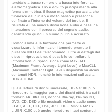
toroidale a basso rumore e a bassa interferenza
elettromagnetica. Ciò è dovuto principalmente alla
forma simmetrica; il flusso magnetico parassita che
fuoriesce dal nucleo è molto basso e pressoché
confinato all'interno del volume del toroide. Il
risultato è una minore distorsione audio e nessuna
interazione con il percorso del segnale audio,
garantendo quindi un suono pulito e accurato
Comodissima è la funzione che permette di
visualizzare le informazioni tenendo premuto il
pulsante INFO del telecomando. Oltre ai dettagli del
disco in riproduzione, è possibile controllare le
informazioni di riproduzione come MaxFALL
(Maximum Frame Average Light Level) e MaxCLL
(Maximum Content Light Level) disponibili su alcuni
contenuti HDR, nonché le informazioni sull'uscita
HDR e HDMI.
Quale lettore di dischi universale, UBR-X100 può
riprodurre la maggior parte dei dischi ottici: tra cui il
formato 4K Ultra HD, nonché Blu-ray, Blu-ray 3D,
DVD, CD, DSD e file musicali, video e audio come
FLAC, AIFF, DFF, DSF, JPG, TIFF, MKV e M2TS.
L'UBR-X100 può anche riprodurre i tuoi contenuti