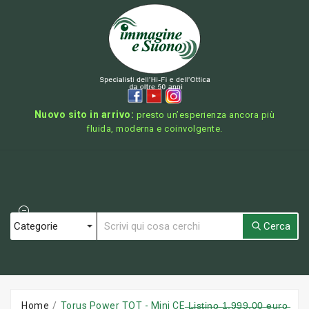
Nuovo sito in arrivo:
presto un’esperienza ancora più
fluida, moderna e coinvolgente.
Cerca
Home
Torus Power TOT - Mini CE ̶L̶i̶s̶t̶i̶n̶o̶ ̶1̶.̶9̶9̶9̶,̶0̶0̶ ̶e̶u̶r̶o̶