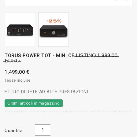
TORUS POWER TOT - MINI CE ̶L̶I̶S̶T̶I̶N̶O̶ ̶1̶.̶9̶9̶9̶,̶0̶0̶
̶E̶U̶R̶O̶
1.499,00 €
Tasse incluse
FILTRO DI RETE AD ALTE PRESTAZIONI
Ultimi articoli in magazzino
Quantità