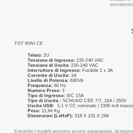
sovratensio
TOT MINI CE
Telaio
: 2U
Tensione di Ingresso
: 220-240 VAC
Tensione di Uscita
: 220-240 VAC
Interruttore di Ingresso:
Fusibile 1 x 3A
Corrente di Uscita:
3A
Livello di Potenza:
680VA
Frequenza:
60 Hz
Numero Prese:
3
Tipo di Ingresso:
IEC 15A
Tipo di Uscita :
SCHUKO CEE 7/7, 16A / 250V
Uscita USB:
5,1 V CC nominale / 2300 mA mass
Peso:
11,64 Kg
Dimensioni (LxHxP):
318 X 101 X 268
Entrambi i modelli possono essere equipaggiati, diretta