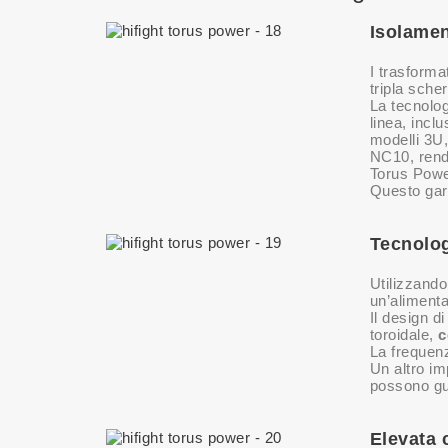
Isolamen
I trasforma
tripla sche
La tecnolog
linea, incl
modelli 3U,
NC10, rende
Torus Power
Questo gara
Tecnolog
Utilizzando
un’alimenta
Il design d
toroidale,
c
La frequen
Un altro im
possono gu
Elevata 