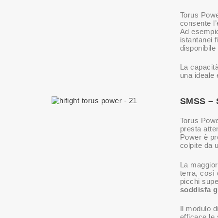
Torus Powe
consente l’
Ad esempio,
istantanei 
disponibile
La capacità
una ideale
SMSS – 
Torus Power
presta atte
Power è pro
colpite da 
La maggior 
terra, così
picchi supe
soddisfa g
Il modulo d
efficace le