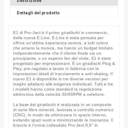
Descrizione
Dettagli del prodotto
E1 di Pro-Ject è il primo giradischi in commercio,
della nuova E-Line. E-Line è stata pensata per
offrire un’ottima esperienza sonora, a tutti coloro
che amano la musica, ma hanno un budget limitato.
Indipendentemente che il cliente finale sia un
principiante, o un esperto fan del vinile, E1 è stato
progettato per impressionare. È un giradischi Plug &
Play, pre-regolato e tarato in fabbrica con le
impostazioni ideali di tracciamento e anti-skating. Il
nuovo E1 è disponibile in tre diverse versioni per
meglio adattarsi alle esigenze individuali. Tutti e tre
i modelli hanno come standard la regolazione
elettronica della velocità 33/45RPM a selettore.
La base del giradischi è realizzata in un composito
di varie fibre minerali, lavorata a controllo numerico
(CNC), in modo da ottimizzare lo spazio interno,
evitando spazi vuoti e minimizzando le risonanze. Il
braccio è l’ormai collaudato Pro-Ject 8,6" in